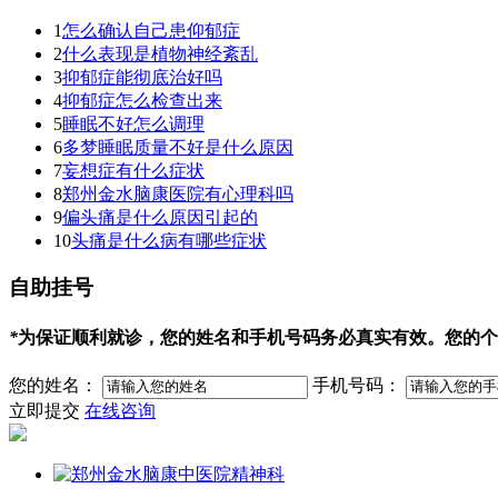
1
怎么确认自己患仰郁症
2
什么表现是植物神经紊乱
3
抑郁症能彻底治好吗
4
抑郁症怎么检查出来
5
睡眠不好怎么调理
6
多梦睡眠质量不好是什么原因
7
妄想症有什么症状
8
郑州金水脑康医院有心理科吗
9
偏头痛是什么原因引起的
10
头痛是什么病有哪些症状
自助挂号
*
为保证顺利就诊，您的姓名和手机号码务必真实有效。您的个
您的姓名：
手机号码：
立即提交
在线咨询