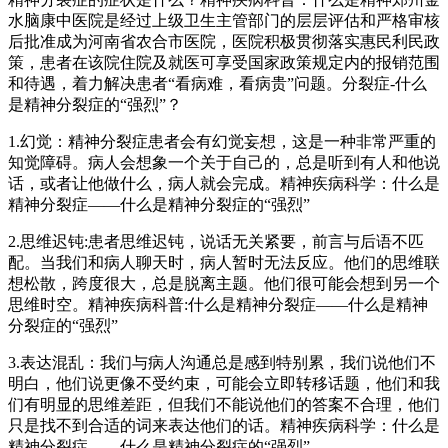
水脑康中医院是经过上级卫生主管部门的层层评估和严格审核
后批准成为河南省农合市医院，医院积极贯彻落实惠民利民政
策，患者在该院住院及就医可享受国家政策规定内的报销范围
和待遇，着力解决患者“看病难，看病贵”问题。分裂症-什么
是精神分裂症的“强烈”？
1.幻觉：精神分裂症患者会有幻觉妄想，这是一种非常严重的
知觉障碍。病人会想象一个关于自己的，总是听到有人和他说
话，或者让他做什么，病人就会完成。精神疾病科学：什么是
精神分裂症——什么是精神分裂症的“强烈”
2.思维迟钝:患者思维迟钝，说话无关紧要，前言与后语不匹
配。当我们和病人聊天时，病人暂时无法反应。他们的思维联
想松散，跨度很大，总是脱离主题。他们很可能会想到另一个
思维时空。精神疾病科普:什么是精神分裂症——什么是精神
分裂症的“强烈”
3.表达混乱：我们与病人沟通总是感到特别累，我们说他们不
明白，他们说更像不受约束，可能会立即转移话题，他们和我
们有明显的思维差距，但我们不能说他们的答案不合理，他们
只是找不到合适的词来表达他们的话。精神疾病科学：什么是
精神分裂症——什么是精神分裂症的“强烈”