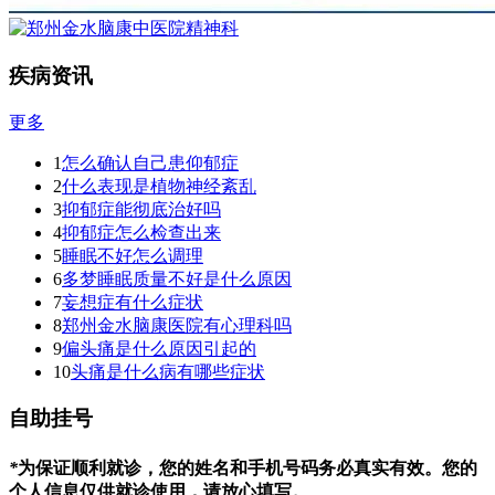
疾病资讯
更多
1
怎么确认自己患仰郁症
2
什么表现是植物神经紊乱
3
抑郁症能彻底治好吗
4
抑郁症怎么检查出来
5
睡眠不好怎么调理
6
多梦睡眠质量不好是什么原因
7
妄想症有什么症状
8
郑州金水脑康医院有心理科吗
9
偏头痛是什么原因引起的
10
头痛是什么病有哪些症状
自助挂号
*
为保证顺利就诊，您的姓名和手机号码务必真实有效。您的
个人信息仅供就诊使用，请放心填写。