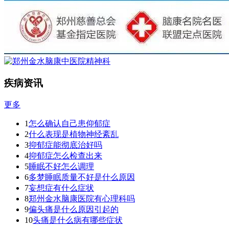
疾病资讯
更多
1
怎么确认自己患仰郁症
2
什么表现是植物神经紊乱
3
抑郁症能彻底治好吗
4
抑郁症怎么检查出来
5
睡眠不好怎么调理
6
多梦睡眠质量不好是什么原因
7
妄想症有什么症状
8
郑州金水脑康医院有心理科吗
9
偏头痛是什么原因引起的
10
头痛是什么病有哪些症状