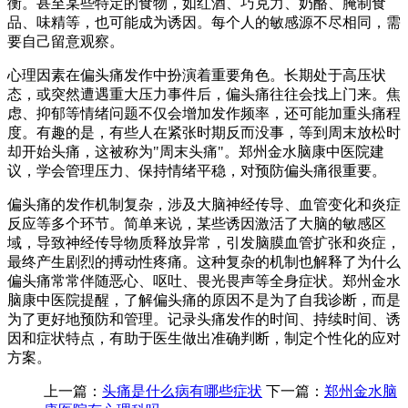
衡。甚至某些特定的食物，如红酒、巧克力、奶酪、腌制食
品、味精等，也可能成为诱因。每个人的敏感源不尽相同，需
要自己留意观察。
心理因素在偏头痛发作中扮演着重要角色。长期处于高压状
态，或突然遭遇重大压力事件后，偏头痛往往会找上门来。焦
虑、抑郁等情绪问题不仅会增加发作频率，还可能加重头痛程
度。有趣的是，有些人在紧张时期反而没事，等到周末放松时
却开始头痛，这被称为"周末头痛"。郑州金水脑康中医院建
议，学会管理压力、保持情绪平稳，对预防偏头痛很重要。
偏头痛的发作机制复杂，涉及大脑神经传导、血管变化和炎症
反应等多个环节。简单来说，某些诱因激活了大脑的敏感区
域，导致神经传导物质释放异常，引发脑膜血管扩张和炎症，
最终产生剧烈的搏动性疼痛。这种复杂的机制也解释了为什么
偏头痛常常伴随恶心、呕吐、畏光畏声等全身症状。郑州金水
脑康中医院提醒，了解偏头痛的原因不是为了自我诊断，而是
为了更好地预防和管理。记录头痛发作的时间、持续时间、诱
因和症状特点，有助于医生做出准确判断，制定个性化的应对
方案。
上一篇：
头痛是什么病有哪些症状
下一篇：
郑州金水脑