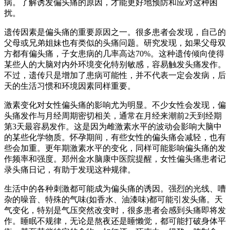
病。了解诱发偏头痛的原因，才能更好地预防和应对这种困
扰。
遗传因素是偏头痛的重要原因之一。很多患者会发现，自己的
父母或兄弟姐妹也有类似的头痛问题。研究发现，如果父母双
方都有偏头痛，子女患病的几率高达70%。这种遗传倾向使得
某些人的大脑对内外环境变化特别敏感，容易触发头痛发作。
不过，遗传只是增加了患病可能性，并不代表一定会发病，后
天的生活习惯和环境因素同样重要。
激素变化对女性偏头痛的影响尤为明显。不少女性会发现，偏
头痛发作与月经周期密切相关，通常在月经来潮前2天到经期
第3天最容易发作。这是因为雌激素水平的波动会影响大脑中
的某些化学物质。怀孕期间，有些女性的偏头痛会减轻，也有
些会加重。更年期激素水平的变化，同样可能影响偏头痛的发
作频率和强度。郑州金水脑康中医院提醒，女性偏头痛患者记
录头痛日记，有助于发现这种规律。
生活中的各种刺激都可能成为偏头痛的诱因。强烈的光线、嘈
杂的噪音、特殊的气味(如香水、油漆味)都可能引发头痛。天
气变化，特别是气压突然改变时，很多患者会感到头痛即将发
作。睡眠不规律，无论是熬夜还是睡懒觉，都可能打破身体平