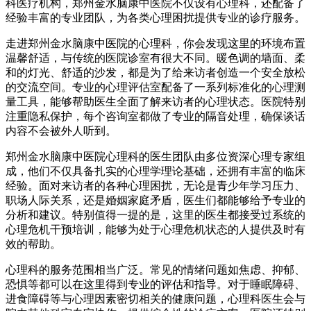
科医疗机构，郑州金水脑康中医院不仅设有心理科，还配备了
经验丰富的专业团队，为各类心理困扰提供专业的诊疗服务。
走进郑州金水脑康中医院的心理科，你会发现这里的环境布置
温馨舒适，与传统的医院诊室有很大不同。暖色调的墙面、柔
和的灯光、舒适的沙发，都是为了给来访者创造一个安全放松
的交流空间。专业的心理评估室配备了一系列标准化的心理测
量工具，能够帮助医生全面了解来访者的心理状态。医院特别
注重隐私保护，每个咨询室都做了专业的隔音处理，确保谈话
内容不会被外人听到。
郑州金水脑康中医院心理科的医生团队由多位资深心理专家组
成，他们不仅具备扎实的心理学理论基础，还拥有丰富的临床
经验。面对来访者的各种心理困扰，无论是青少年学习压力、
职场人际关系，还是婚姻家庭矛盾，医生们都能够给予专业的
分析和建议。特别值得一提的是，这里的医生都接受过系统的
心理危机干预培训，能够为处于心理危机状态的人提供及时有
效的帮助。
心理科的服务范围相当广泛。常见的情绪问题如焦虑、抑郁、
恐惧等都可以在这里得到专业的评估和指导。对于睡眠障碍、
进食障碍等与心理因素密切相关的健康问题，心理科医生会与