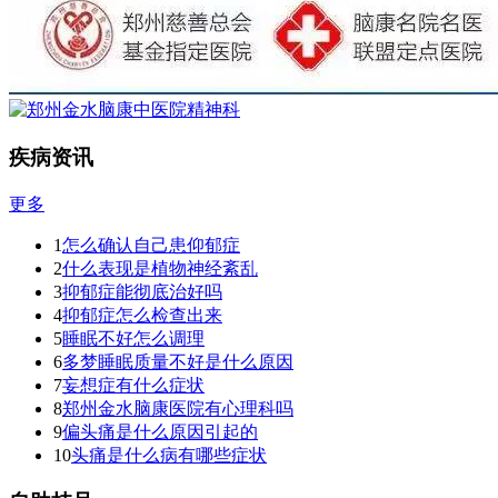
疾病资讯
更多
1
怎么确认自己患仰郁症
2
什么表现是植物神经紊乱
3
抑郁症能彻底治好吗
4
抑郁症怎么检查出来
5
睡眠不好怎么调理
6
多梦睡眠质量不好是什么原因
7
妄想症有什么症状
8
郑州金水脑康医院有心理科吗
9
偏头痛是什么原因引起的
10
头痛是什么病有哪些症状