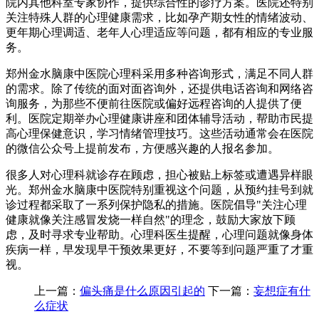
院内其他科室专家协作，提供综合性的诊疗方案。医院还特别
关注特殊人群的心理健康需求，比如孕产期女性的情绪波动、
更年期心理调适、老年人心理适应等问题，都有相应的专业服
务。
郑州金水脑康中医院心理科采用多种咨询形式，满足不同人群
的需求。除了传统的面对面咨询外，还提供电话咨询和网络咨
询服务，为那些不便前往医院或偏好远程咨询的人提供了便
利。医院定期举办心理健康讲座和团体辅导活动，帮助市民提
高心理保健意识，学习情绪管理技巧。这些活动通常会在医院
的微信公众号上提前发布，方便感兴趣的人报名参加。
很多人对心理科就诊存在顾虑，担心被贴上标签或遭遇异样眼
光。郑州金水脑康中医院特别重视这个问题，从预约挂号到就
诊过程都采取了一系列保护隐私的措施。医院倡导"关注心理
健康就像关注感冒发烧一样自然"的理念，鼓励大家放下顾
虑，及时寻求专业帮助。心理科医生提醒，心理问题就像身体
疾病一样，早发现早干预效果更好，不要等到问题严重了才重
视。
上一篇：
偏头痛是什么原因引起的
下一篇：
妄想症有什
么症状