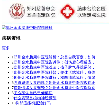
疾病资讯
更多
1
郑州金水脑康中医院解析：总是自我否定，如何
2
郑州金水脑康中医院告诉你：创伤后心理反应，
3
郑州金水脑康中医院浅谈：孩子脾气暴躁易怒，
4
郑州金水脑康中医院科普：躯体形式障碍，身体
5
郑州金水脑康中医院讲解：双向情感障碍，情绪
6
强迫思维反复内耗？郑州金水脑康中医院教你正
7
抑郁情绪反复缠绕？郑州金水脑康中医院提醒别
8
怎么确认自己患仰郁症
9
什么表现是植物神经紊乱
10
抑郁症能彻底治好吗