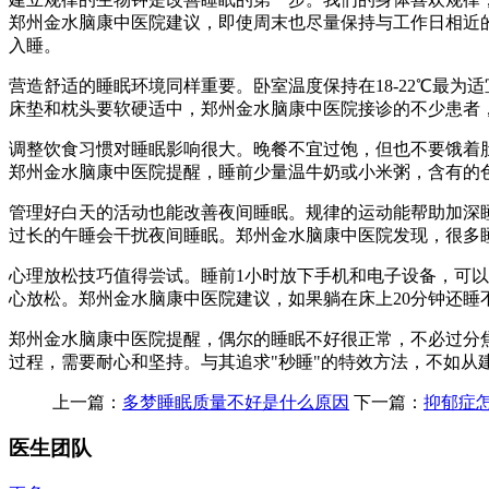
郑州金水脑康中医院建议，即使周末也尽量保持与工作日相近
入睡。
营造舒适的睡眠环境同样重要。卧室温度保持在18-22℃最
床垫和枕头要软硬适中，郑州金水脑康中医院接诊的不少患者
调整饮食习惯对睡眠影响很大。晚餐不宜过饱，但也不要饿着
郑州金水脑康中医院提醒，睡前少量温牛奶或小米粥，含有的
管理好白天的活动也能改善夜间睡眠。规律的运动能帮助加深睡
过长的午睡会干扰夜间睡眠。郑州金水脑康中医院发现，很多
心理放松技巧值得尝试。睡前1小时放下手机和电子设备，可以
心放松。郑州金水脑康中医院建议，如果躺在床上20分钟还
郑州金水脑康中医院提醒，偶尔的睡眠不好很正常，不必过分
过程，需要耐心和坚持。与其追求"秒睡"的特效方法，不如从
上一篇：
多梦睡眠质量不好是什么原因
下一篇：
抑郁症
医生团队