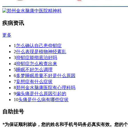
疾病资讯
更多
1
怎么确认自己患仰郁症
2
什么表现是植物神经紊乱
3
抑郁症能彻底治好吗
4
抑郁症怎么检查出来
5
睡眠不好怎么调理
6
多梦睡眠质量不好是什么原因
7
妄想症有什么症状
8
郑州金水脑康医院有心理科吗
9
偏头痛是什么原因引起的
10
头痛是什么病有哪些症状
自助挂号
*
为保证顺利就诊，您的姓名和手机号码务必真实有效。您的个